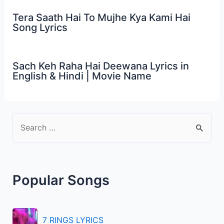
Tera Saath Hai To Mujhe Kya Kami Hai
Song Lyrics
Sach Keh Raha Hai Deewana Lyrics in
English & Hindi | Movie Name
S
e
a
r
Popular Songs
c
h
f
7 RINGS LYRICS