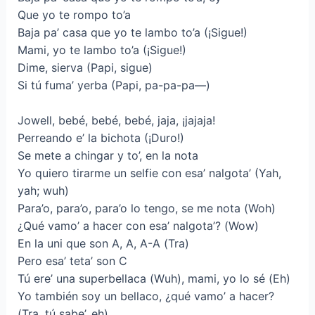
Que yo te rompo to’a
Baja pa’ casa que yo te lambo to’a (¡Sigue!)
Mami, yo te lambo to’a (¡Sigue!)
Dime, sierva (Papi, sigue)
Si tú fuma’ yerba (Papi, pa-pa-pa—)
Jowell, bebé, bebé, bebé, jaja, ¡jajaja!
Perreando e’ la bichota (¡Duro!)
Se mete a chingar y to’, en la nota
Yo quiero tirarme un selfie con esa’ nalgota’ (Yah,
yah; wuh)
Para’o, para’o, para’o lo tengo, se me nota (Woh)
¿Qué vamo’ a hacer con esa’ nalgota’? (Wow)
En la uni que son A, A, A-A (Tra)
Pero esa’ teta’ son C
Tú ere’ una superbellaca (Wuh), mami, yo lo sé (Eh)
Yo también soy un bellaco, ¿qué vamo’ a hacer?
(Tra, tú sabe’, eh)