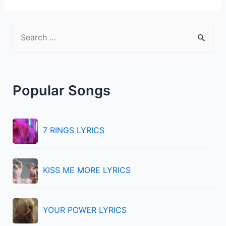
S
e
a
r
Popular Songs
c
h
f
7 RINGS LYRICS
o
r
KISS ME MORE LYRICS
:
YOUR POWER LYRICS