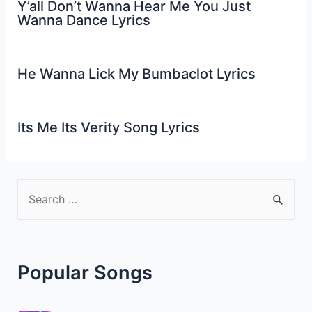
Y’all Don’t Wanna Hear Me You Just
Wanna Dance Lyrics
He Wanna Lick My Bumbaclot Lyrics
Its Me Its Verity Song Lyrics
S
e
a
r
Popular Songs
c
h