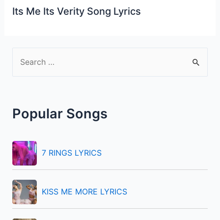
Its Me Its Verity Song Lyrics
S
e
a
r
Popular Songs
c
h
f
7 RINGS LYRICS
o
r
KISS ME MORE LYRICS
: