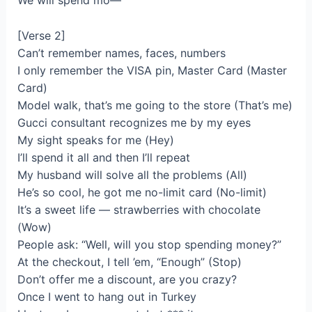
We will spend mo—
[Verse 2]
Can’t remember names, faces, numbers
I only remember the VISA pin, Master Card (Master
Card)
Model walk, that’s me going to the store (That’s me)
Gucci consultant recognizes me by my eyes
My sight speaks for me (Hey)
I’ll spend it all and then I’ll repeat
My husband will solve all the problems (All)
He’s so cool, he got me no-limit card (No-limit)
It’s a sweet life — strawberries with chocolate
(Wow)
People ask: “Well, will you stop spending money?”
At the checkout, I tell ’em, “Enough” (Stop)
Don’t offer me a discount, are you crazy?
Once I went to hang out in Turkey