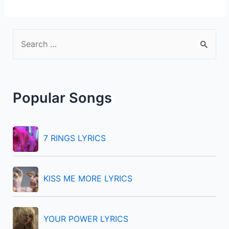
S
e
a
r
Popular Songs
c
h
f
7 RINGS LYRICS
o
r
KISS ME MORE LYRICS
:
YOUR POWER LYRICS