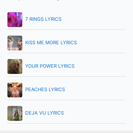
h
f
7 RINGS LYRICS
o
r
KISS ME MORE LYRICS
:
YOUR POWER LYRICS
PEACHES LYRICS
DEJA VU LYRICS