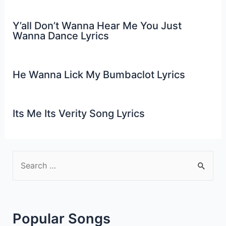
Y’all Don’t Wanna Hear Me You Just
Wanna Dance Lyrics
He Wanna Lick My Bumbaclot Lyrics
Its Me Its Verity Song Lyrics
S
e
a
r
Popular Songs
c