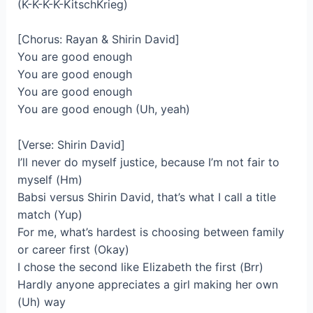
(K-K-K-K-KitschKrieg)
[Chorus: Rayan & Shirin David]
You are good enough
You are good enough
You are good enough
You are good enough (Uh, yeah)
[Verse: Shirin David]
I’ll never do myself justice, because I’m not fair to
myself (Hm)
Babsi versus Shirin David, that’s what I call a title
match (Yup)
For me, what’s hardest is choosing between family
or career first (Okay)
I chose the second like Elizabeth the first (Brr)
Hardly anyone appreciates a girl making her own
(Uh) way