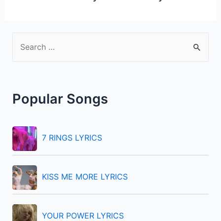
S
e
a
r
Popular Songs
c
h
f
7 RINGS LYRICS
o
r
KISS ME MORE LYRICS
:
YOUR POWER LYRICS