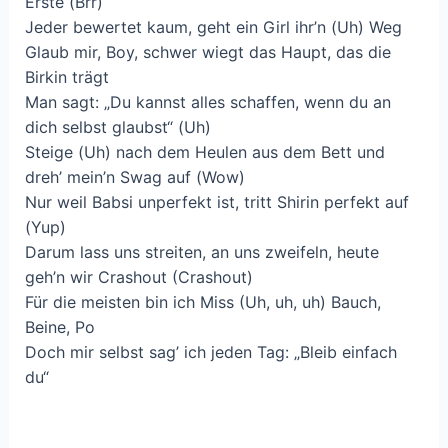
Erste (Brr)
Jeder bеwertet kaum, geht еin Girl ihr’n (Uh) Weg
Glaub mir, Boy, schwer wiegt das Haupt, das die
Birkin trägt
Man sagt: „Du kannst alles schaffen, wenn du an
dich selbst glaubst“ (Uh)
Steige (Uh) nach dem Heulen aus dem Bett und
dreh’ mein’n Swag auf (Wow)
Nur weil Babsi unperfekt ist, tritt Shirin perfekt auf
(Yup)
Darum lass uns streiten, an uns zweifeln, heute
geh’n wir Crashout (Crashout)
Für die meisten bin ich Miss (Uh, uh, uh) Bauch,
Beine, Po
Doch mir selbst sag’ ich jeden Tag: „Bleib einfach
du“