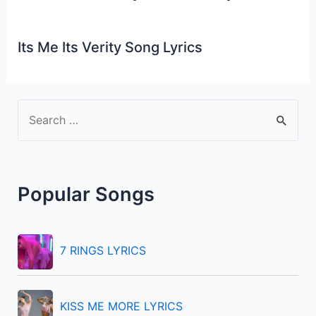
Its Me Its Verity Song Lyrics
S
e
a
r
Popular Songs
c
h
f
7 RINGS LYRICS
o
r
KISS ME MORE LYRICS
: